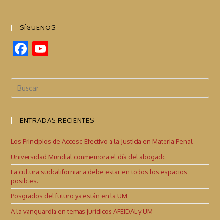
SÍGUENOS
F
Y
ac
o
e
u
b
T
o
u
ENTRADAS RECIENTES
o
b
k
e
Los Principios de Acceso Efectivo a la Justicia en Materia Penal
C
Universidad Mundial conmemora el día del abogado
h
La cultura sudcaliforniana debe estar en todos los espacios
posibles.
a
Posgrados del futuro ya están en la UM
n
A la vanguardia en temas jurídicos AFEIDAL y UM