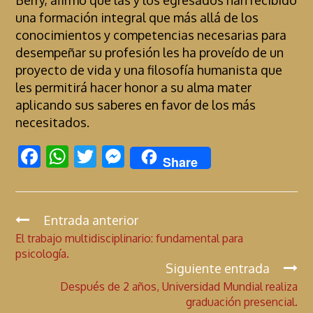
una formación integral que más allá de los
conocimientos y competencias necesarias para
desempeñar su profesión les ha proveído de un
proyecto de vida y una filosofía humanista que
les permitirá hacer honor a su alma mater
aplicando sus saberes en favor de los más
necesitados.
F
W
T
M
Share
ac
h
w
es
e
at
itt
se
b
s
er
n
Entrada anterior
C
El trabajo multidisciplinario: fundamental para
o
A
g
o
psicología.
n
o
p
er
Siguiente entrada
t
k
p
Después de 2 años, Universidad Mundial realiza
i
graduación presencial.