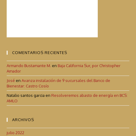
COMENTARIOS RECIENTES
Armando Bustamante M.
en
Baja California Sur, por Christopher
Amador
José
en
Avanza instalación de 9 sucursales del Banco de
Bienestar: Castro Cosío
Natalio santos garcia
en
Resolveremos abasto de energía en BCS:
AMLO
ARCHIVOS
julio 2022