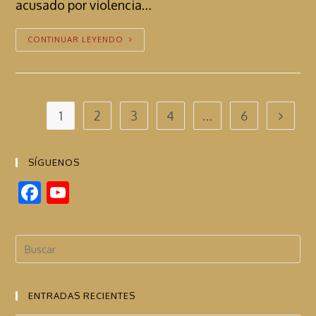
acusado por violencia…
CONTINUAR LEYENDO
1
2
3
4
…
6
SÍGUENOS
F
Y
ac
o
e
u
b
T
o
u
ENTRADAS RECIENTES
o
b