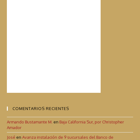
COMENTARIOS RECIENTES
Armando Bustamante M.
en
Baja California Sur, por Christopher
Amador
José
en
Avanza instalación de 9 sucursales del Banco de