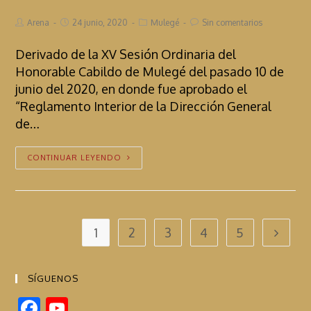
Arena
24 junio, 2020
Mulegé
Sin comentarios
Derivado de la XV Sesión Ordinaria del
Honorable Cabildo de Mulegé del pasado 10 de
junio del 2020, en donde fue aprobado el
“Reglamento Interior de la Dirección General
de…
CONTINUAR LEYENDO
1
2
3
4
5
SÍGUENOS
F
Y