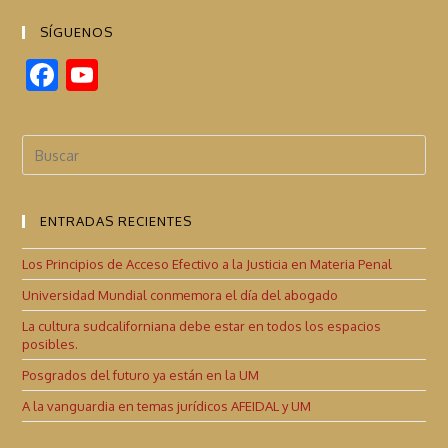
SÍGUENOS
F
Y
ac
o
e
u
b
T
o
u
ENTRADAS RECIENTES
o
b
k
e
Los Principios de Acceso Efectivo a la Justicia en Materia Penal
C
Universidad Mundial conmemora el día del abogado
h
La cultura sudcaliforniana debe estar en todos los espacios
posibles.
a
Posgrados del futuro ya están en la UM
n
A la vanguardia en temas jurídicos AFEIDAL y UM
n