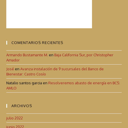
COMENTARIOS RECIENTES
Armando Bustamante M.
en
Baja California Sur, por Christopher
Amador
José
en
Avanza instalación de 9 sucursales del Banco de
Bienestar: Castro Cosío
Natalio santos garcia
en
Resolveremos abasto de energía en BCS:
AMLO
ARCHIVOS
julio 2022
junio 2022