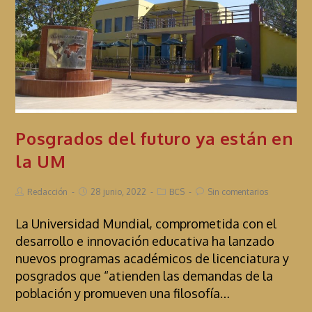
Posgrados del futuro ya están en
la UM
Redacción
28 junio, 2022
BCS
Sin comentarios
La Universidad Mundial, comprometida con el
desarrollo e innovación educativa ha lanzado
nuevos programas académicos de licenciatura y
posgrados que “atienden las demandas de la
población y promueven una filosofía…