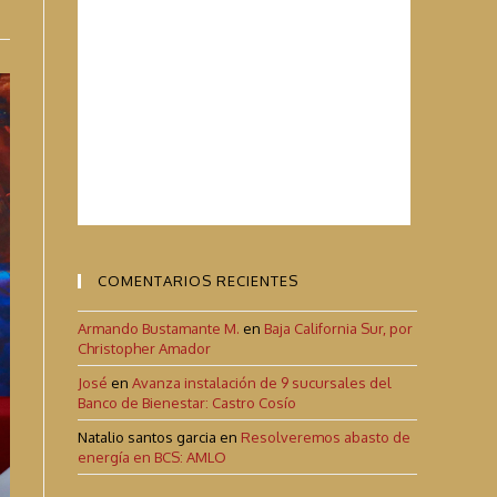
COMENTARIOS RECIENTES
Armando Bustamante M.
en
Baja California Sur, por
Christopher Amador
José
en
Avanza instalación de 9 sucursales del
Banco de Bienestar: Castro Cosío
Natalio santos garcia
en
Resolveremos abasto de
energía en BCS: AMLO