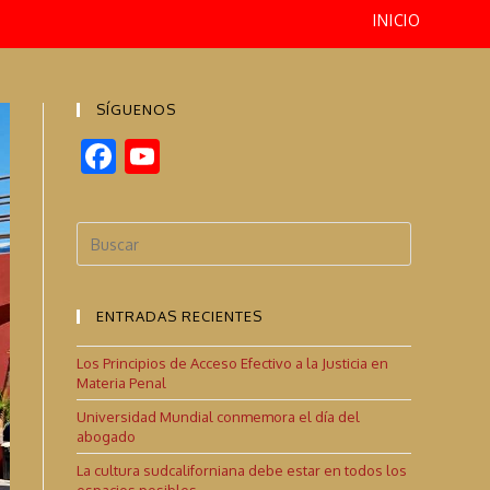
INICIO
SÍGUENOS
F
Y
ac
o
e
u
b
T
o
u
ENTRADAS RECIENTES
o
b
k
e
Los Principios de Acceso Efectivo a la Justicia en
Materia Penal
C
Universidad Mundial conmemora el día del
h
abogado
a
La cultura sudcaliforniana debe estar en todos los