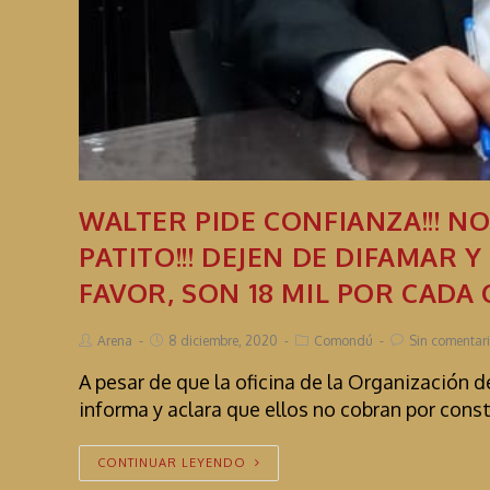
WALTER PIDE CONFIANZA!!! N
PATITO!!! DEJEN DE DIFAMAR
FAVOR, SON 18 MIL POR CADA 
Arena
8 diciembre, 2020
Comondú
Sin comentar
A pesar de que la oficina de la Organización
informa y aclara que ellos no cobran por cons
CONTINUAR LEYENDO