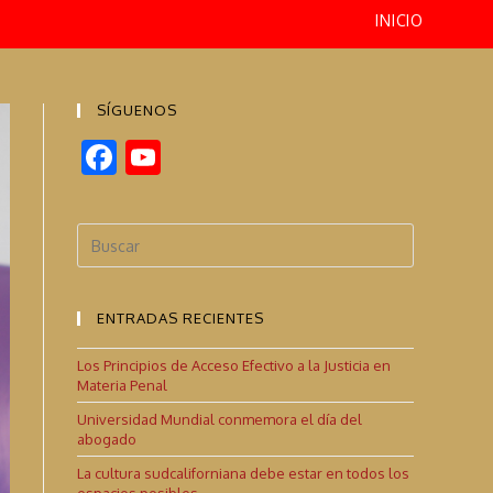
INICIO
SÍGUENOS
F
Y
ac
o
e
u
b
T
o
u
ENTRADAS RECIENTES
o
b
k
e
Los Principios de Acceso Efectivo a la Justicia en
Materia Penal
C
Universidad Mundial conmemora el día del
h
abogado
a
La cultura sudcaliforniana debe estar en todos los