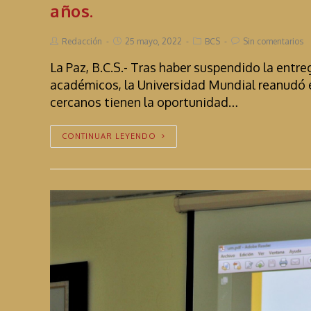
años.
Redacción
25 mayo, 2022
BCS
Sin comentarios
La Paz, B.C.S.- Tras haber suspendido la entre
académicos, la Universidad Mundial reanudó 
cercanos tienen la oportunidad…
CONTINUAR LEYENDO