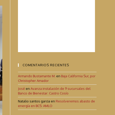
COMENTARIOS RECIENTES
Armando Bustamante M.
en
Baja California Sur, por
Christopher Amador
José
en
Avanza instalación de 9 sucursales del
Banco de Bienestar: Castro Cosío
Natalio santos garcia
en
Resolveremos abasto de
energía en BCS: AMLO