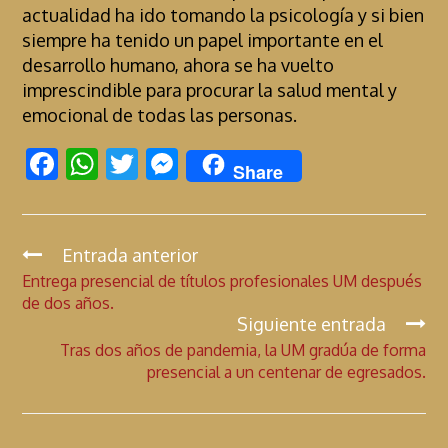
actualidad ha ido tomando la psicología y si bien
siempre ha tenido un papel importante en el
desarrollo humano, ahora se ha vuelto
imprescindible para procurar la salud mental y
emocional de todas las personas.
F
W
T
M
Share
ac
h
w
es
e
at
itt
se
b
s
er
n
Entrada anterior
C
Entrega presencial de títulos profesionales UM después
o
A
g
o
de dos años.
n
o
p
er
Siguiente entrada
t
k
p
Tras dos años de pandemia, la UM gradúa de forma
i
presencial a un centenar de egresados.
n
u