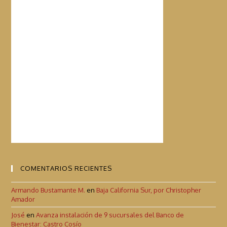
COMENTARIOS RECIENTES
Armando Bustamante M.
en
Baja California Sur, por Christopher
Amador
José
en
Avanza instalación de 9 sucursales del Banco de
Bienestar: Castro Cosío