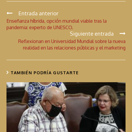
e
at
itt
se
b
s
er
n
Entrada anterior
C
Enseñanza híbrida, opción mundial viable tras la
o
A
g
o
pandemia: experto de UNESCO.
n
o
p
er
Siguiente entrada
t
k
p
Reflexionan en Universidad Mundial sobre la nueva
i
realidad en las relaciones públicas y el marketing
n
u
a
TAMBIÉN PODRÍA GUSTARTE
r
l
e
y
e
n
d