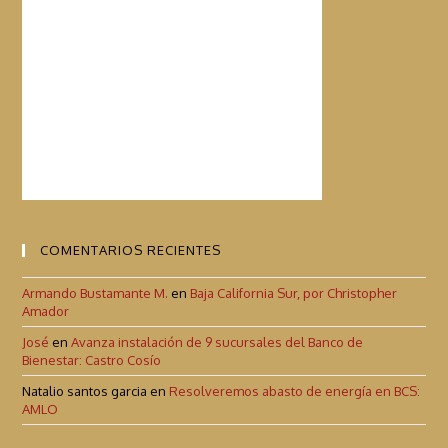
COMENTARIOS RECIENTES
Armando Bustamante M.
en
Baja California Sur, por Christopher
Amador
José
en
Avanza instalación de 9 sucursales del Banco de
Bienestar: Castro Cosío
Natalio santos garcia
en
Resolveremos abasto de energía en BCS:
AMLO