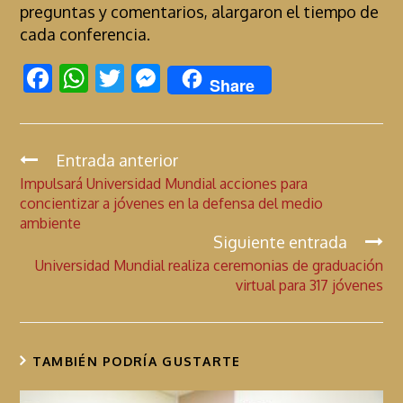
preguntas y comentarios, alargaron el tiempo de
cada conferencia.
F
W
T
M
Share
ac
h
w
es
e
at
itt
se
b
s
er
n
Entrada anterior
C
Impulsará Universidad Mundial acciones para
o
A
g
o
concientizar a jóvenes en la defensa del medio
n
o
p
er
ambiente
t
k
p
Siguiente entrada
i
Universidad Mundial realiza ceremonias de graduación
virtual para 317 jóvenes
n
u
a
r
TAMBIÉN PODRÍA GUSTARTE
l