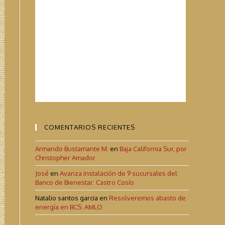
COMENTARIOS RECIENTES
Armando Bustamante M.
en
Baja California Sur, por
Christopher Amador
José
en
Avanza instalación de 9 sucursales del
Banco de Bienestar: Castro Cosío
Natalio santos garcia
en
Resolveremos abasto de
energía en BCS: AMLO