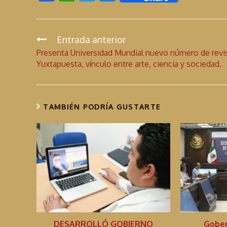
ac
h
w
es
e
at
itt
se
b
s
er
n
Entrada anterior
C
Presenta Universidad Mundial nuevo número de revi
o
A
g
o
Yuxtapuesta, vínculo entre arte, ciencia y sociedad.
n
o
p
er
t
k
p
i
TAMBIÉN PODRÍA GUSTARTE
n
u
a
r
l
e
y
e
DESARROLLÓ GOBIERNO
Gober
n