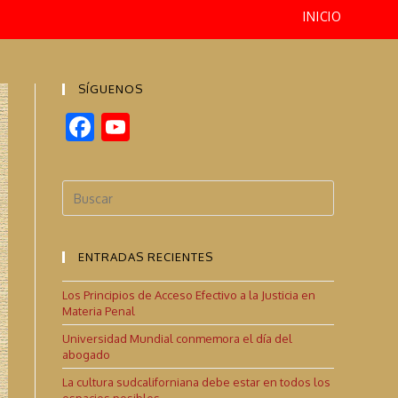
INICIO
SÍGUENOS
F
Y
ac
o
e
u
b
T
o
u
ENTRADAS RECIENTES
o
b
k
e
Los Principios de Acceso Efectivo a la Justicia en
Materia Penal
C
Universidad Mundial conmemora el día del
h
abogado
a
La cultura sudcaliforniana debe estar en todos los