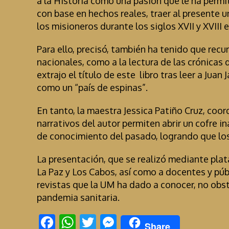
a la Historia como una pasión que le ha permi
con base en hechos reales, traer al presente 
los misioneros durante los siglos XVII y XVIII e
Para ello, precisó, también ha tenido que recur
nacionales, como a la lectura de las crónicas 
extrajo el título de este libro tras leer a Jua
como un “país de espinas”.
En tanto, la maestra Jessica Patiño Cruz, coo
narrativos del autor permiten abrir un cofre 
de conocimiento del pasado, logrando que los
La presentación, que se realizó mediante pla
La Paz y Los Cabos, así como a docentes y públ
revistas que la UM ha dado a conocer, no obst
pandemia sanitaria.
F
W
T
M
Share