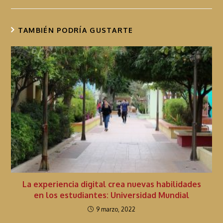
n
u
TAMBIÉN PODRÍA GUSTARTE
a
r
l
e
y
e
n
d
o
La experiencia digital crea nuevas habilidades
en los estudiantes: Universidad Mundial
9 marzo, 2022