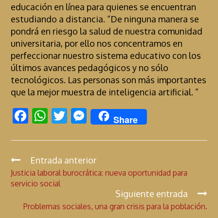
educación en línea para quienes se encuentran
estudiando a distancia. “De ninguna manera se
pondrá en riesgo la salud de nuestra comunidad
universitaria, por ello nos concentramos en
perfeccionar nuestro sistema educativo con los
últimos avances pedagógicos y no sólo
tecnológicos. Las personas son más importantes
que la mejor muestra de inteligencia artificial. ”
F
W
T
M
Share
ac
h
w
es
e
at
itt
se
b
s
er
n
Entrada anterior
C
Justicia laboral burocrática: nueva oportunidad para
o
A
g
o
servicio social
n
o
p
er
Siguiente entrada
t
k
p
Problemas sociales, una gran crisis para la población.
i