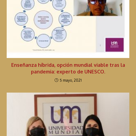
e
y
e
n
d
o
Enseñanza híbrida, opción mundial viable tras la
pandemia: experto de UNESCO.
5 mayo, 2021