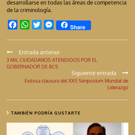
desarrollarse en todas las áreas de competencia
de la criminología.
F
W
T
M
Share
ac
h
w
es
e
at
itt
se
b
s
er
n
Entrada anterior
C
3 MIL CIUDADANOS ATENDIDOS POR EL
o
A
g
o
GOBERNADOR DE BCS
n
o
p
er
Siguiente entrada
t
k
p
Exitosa clausura del XXII Simposium Mundial de
i
Liderazgo
n
u
a
TAMBIÉN PODRÍA GUSTARTE
r
l