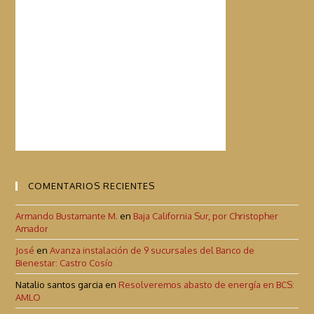
COMENTARIOS RECIENTES
Armando Bustamante M.
en
Baja California Sur, por Christopher
Amador
José
en
Avanza instalación de 9 sucursales del Banco de
Bienestar: Castro Cosío
Natalio santos garcia
en
Resolveremos abasto de energía en BCS:
AMLO