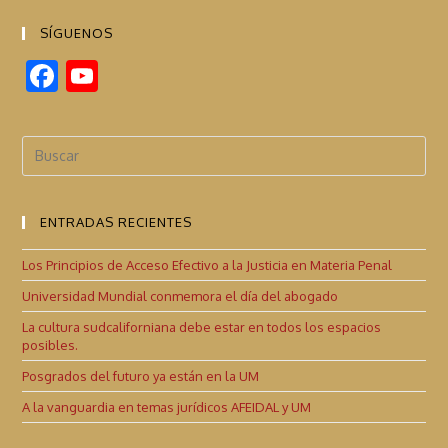
SÍGUENOS
F
Y
ac
o
e
u
b
T
o
u
ENTRADAS RECIENTES
o
b
k
e
Los Principios de Acceso Efectivo a la Justicia en Materia Penal
C
Universidad Mundial conmemora el día del abogado
h
La cultura sudcaliforniana debe estar en todos los espacios
posibles.
a
Posgrados del futuro ya están en la UM
n
A la vanguardia en temas jurídicos AFEIDAL y UM
n