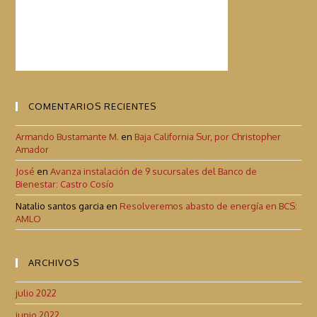
COMENTARIOS RECIENTES
Armando Bustamante M.
en
Baja California Sur, por Christopher
Amador
José
en
Avanza instalación de 9 sucursales del Banco de
Bienestar: Castro Cosío
Natalio santos garcia
en
Resolveremos abasto de energía en BCS:
AMLO
ARCHIVOS
julio 2022
junio 2022