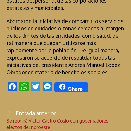
estatus del personal de las corporaciones
estatales y municipales.
Abordaron la iniciativa de compartir los servicios
públicos en ciudades o zonas cercanas al margen
de los límites de las entidades, como salud, de
tal manera que puedan utilizarse más
rápidamente por la población. De igual manera,
expresaron su acuerdo de respaldar todas las
iniciativas del presidente Andrés Manuel López
Obrador en materia de beneficios sociales
F
W
T
M
Share
ac
h
w
es
e
at
itt
se
b
s
er
n
Entrada anterior
C
Se reunirá Víctor Castro Cosío con gobernadores
o
A
g
o
electos del noroeste
n