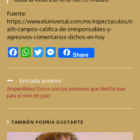
Fuente:
https://www.eluniversal.com.mx/espectaculos/n
ath-campos-califica-de-irresponsables-y-
agresivos-comentarios-dichos-en-hoy
F
W
T
M
Share
ac
h
w
es
e
at
itt
se
b
s
er
n
Entrada anterior
C
¡Imperdibles! Estos son los estrenos que Netflix trae
o
A
g
o
para el mes de julio
n
o
p
er
t
k
p
i
TAMBIÉN PODRÍA GUSTARTE
n
u