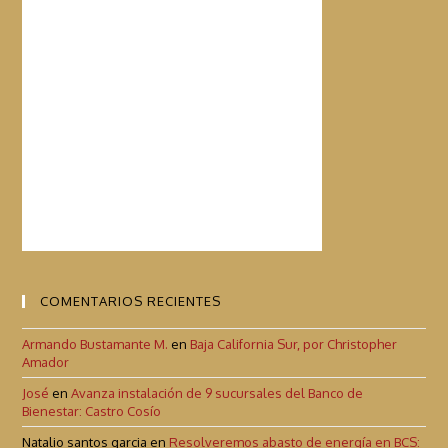
COMENTARIOS RECIENTES
Armando Bustamante M.
en
Baja California Sur, por Christopher
Amador
José
en
Avanza instalación de 9 sucursales del Banco de
Bienestar: Castro Cosío
Natalio santos garcia
en
Resolveremos abasto de energía en BCS: