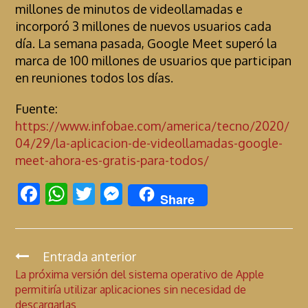
millones de minutos de videollamadas e
incorporó 3 millones de nuevos usuarios cada
día. La semana pasada, Google Meet superó la
marca de 100 millones de usuarios que participan
en reuniones todos los días.
Fuente:
https://www.infobae.com/america/tecno/2020/
04/29/la-aplicacion-de-videollamadas-google-
meet-ahora-es-gratis-para-todos/
F
W
T
M
Share
ac
h
w
es
e
at
itt
se
b
s
er
n
Entrada anterior
C
La próxima versión del sistema operativo de Apple
o
A
g
o
permitiría utilizar aplicaciones sin necesidad de
n
o
p
er
descargarlas