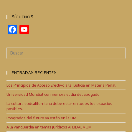
SÍGUENOS
F
Y
ac
o
e
u
b
T
o
u
ENTRADAS RECIENTES
o
b
k
e
Los Principios de Acceso Efectivo a la Justicia en Materia Penal
C
Universidad Mundial conmemora el día del abogado
h
La cultura sudcaliforniana debe estar en todos los espacios
posibles.
a
Posgrados del futuro ya están en la UM
n
A la vanguardia en temas jurídicos AFEIDAL y UM