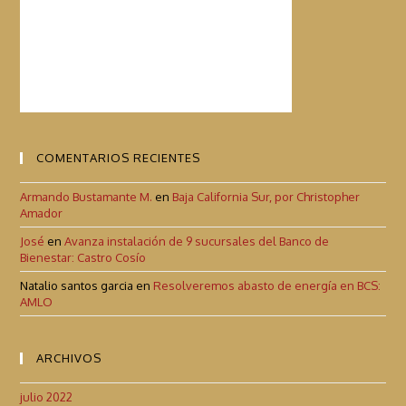
COMENTARIOS RECIENTES
Armando Bustamante M.
en
Baja California Sur, por Christopher
Amador
José
en
Avanza instalación de 9 sucursales del Banco de
Bienestar: Castro Cosío
Natalio santos garcia
en
Resolveremos abasto de energía en BCS:
AMLO
ARCHIVOS
julio 2022