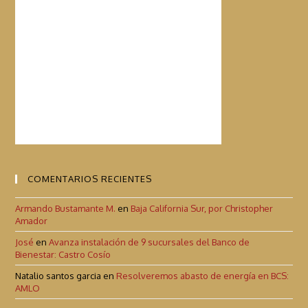
COMENTARIOS RECIENTES
Armando Bustamante M.
en
Baja California Sur, por Christopher
Amador
José
en
Avanza instalación de 9 sucursales del Banco de
Bienestar: Castro Cosío
Natalio santos garcia
en
Resolveremos abasto de energía en BCS:
AMLO