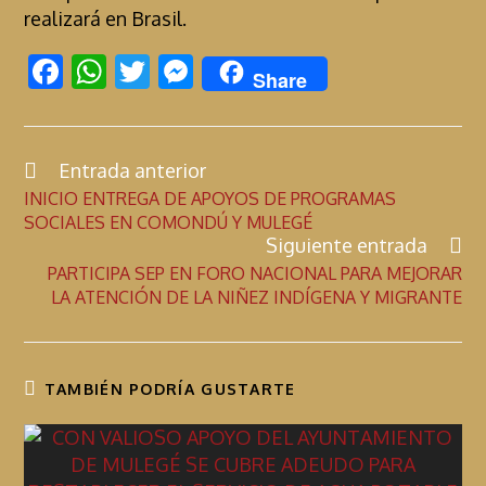
realizará en Brasil.
F
W
T
M
Share
ac
h
w
es
e
at
itt
se
b
s
er
n
Entrada anterior
C
INICIO ENTREGA DE APOYOS DE PROGRAMAS
o
A
g
o
SOCIALES EN COMONDÚ Y MULEGÉ
n
o
p
er
Siguiente entrada
t
k
p
PARTICIPA SEP EN FORO NACIONAL PARA MEJORAR
i
LA ATENCIÓN DE LA NIÑEZ INDÍGENA Y MIGRANTE
n
u
a
TAMBIÉN PODRÍA GUSTARTE
r
l
e