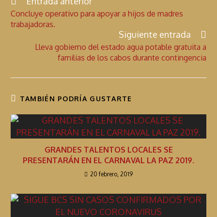
b
s
er
n
Entrada anterior
C
Concluye operativo para apoyar a hijos de madres
o
A
g
o
trabajadoras.
n
o
p
er
Siguiente entrada
t
k
p
Lleva gobierno del estado agua potable gratuita a
i
familias de los cabos durante contingencia
n
u
a
TAMBIÉN PODRÍA GUSTARTE
r
l
e
GRANDES TALENTOS LOCALES SE
y
PRESENTARÁN EN EL CARNAVAL LA PAZ 2019.
e
20 febrero, 2019
n
d
o