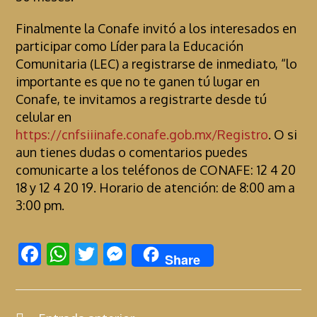
Finalmente la Conafe invitó a los interesados en
participar como Líder para la Educación
Comunitaria (LEC) a registrarse de inmediato, “lo
importante es que no te ganen tú lugar en
Conafe, te invitamos a registrarte desde tú
celular en
https://cnfsiiinafe.conafe.gob.mx/Registro
. O si
aun tienes dudas o comentarios puedes
comunicarte a los teléfonos de CONAFE: 12 4 20
18 y 12 4 20 19. Horario de atención: de 8:00 am a
3:00 pm.
F
W
T
M
Share
ac
h
w
es
e
at
itt
se