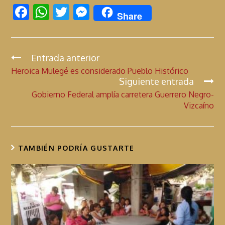
F
W
T
M
Share
ac
h
w
es
e
at
itt
se
b
s
er
n
Entrada anterior
C
Heroica Mulegé es considerado Pueblo Histórico
o
A
g
o
Siguiente entrada
n
o
p
er
Gobierno Federal amplía carretera Guerrero Negro-
t
k
p
Vizcaíno
i
n
u
TAMBIÉN PODRÍA GUSTARTE
a
r
l
e
y