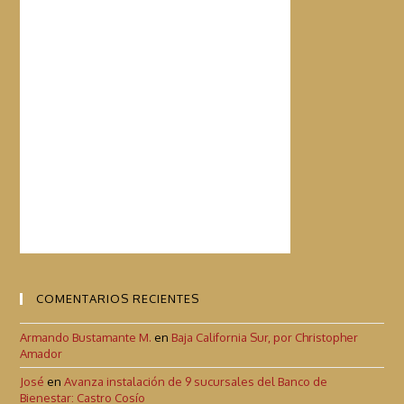
COMENTARIOS RECIENTES
Armando Bustamante M.
en
Baja California Sur, por Christopher
Amador
José
en
Avanza instalación de 9 sucursales del Banco de
Bienestar: Castro Cosío