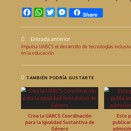
F
W
T
M
Share
ac
h
w
es
e
at
itt
se
b
s
er
n
Entrada anterior
C
Impulsa UABCS el desarrollo de tecnologías inclusiv
o
A
g
o
en la educación
n
o
p
er
t
k
p
i
TAMBIÉN PODRÍA GUSTARTE
n
u
a
r
l
Crea la UABCS Coordinación
Este p
e
para la Igualdad Sustantiva de
publica
Género
admisió
y