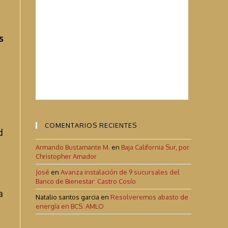
s
COMENTARIOS RECIENTES
d
Armando Bustamante M.
en
Baja California Sur, por
Christopher Amador
José
en
Avanza instalación de 9 sucursales del
Banco de Bienestar: Castro Cosío
a
Natalio santos garcia
en
Resolveremos abasto de
energía en BCS: AMLO