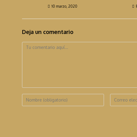
e
10 marzo, 2020
n
d
Deja un comentario
o