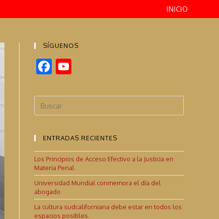
INICIO
SÍGUENOS
F
Y
ac
o
e
u
b
T
o
u
ENTRADAS RECIENTES
o
b
k
e
Los Principios de Acceso Efectivo a la Justicia en
Materia Penal
C
Universidad Mundial conmemora el día del
h
abogado
a
La cultura sudcaliforniana debe estar en todos los
espacios posibles.