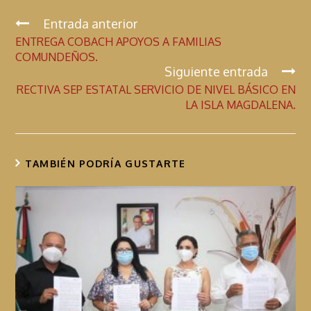
e
at
itt
se
b
s
er
n
Entrada anterior
C
ENTREGA COBACH APOYOS A FAMILIAS
o
A
g
o
COMUNDEÑOS.
n
o
p
er
Siguiente entrada
t
k
p
RECTIVA SEP ESTATAL SERVICIO DE NIVEL BÁSICO EN
i
LA ISLA MAGDALENA.
n
u
a
TAMBIÉN PODRÍA GUSTARTE
r
l
e
y
e
n
d