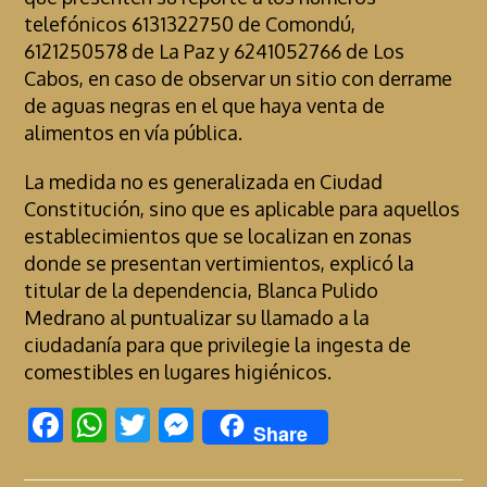
telefónicos 6131322750 de Comondú,
6121250578 de La Paz y 6241052766 de Los
Cabos, en caso de observar un sitio con derrame
de aguas negras en el que haya venta de
alimentos en vía pública.
La medida no es generalizada en Ciudad
Constitución, sino que es aplicable para aquellos
establecimientos que se localizan en zonas
donde se presentan vertimientos, explicó la
titular de la dependencia, Blanca Pulido
Medrano al puntualizar su llamado a la
ciudadanía para que privilegie la ingesta de
comestibles en lugares higiénicos.
F
W
T
M
Share
ac
h
w
es