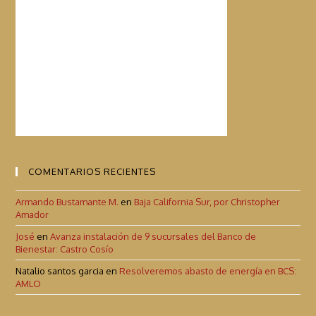
COMENTARIOS RECIENTES
Armando Bustamante M.
en
Baja California Sur, por Christopher
Amador
José
en
Avanza instalación de 9 sucursales del Banco de
Bienestar: Castro Cosío
Natalio santos garcia
en
Resolveremos abasto de energía en BCS:
AMLO