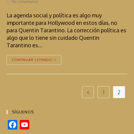
Sin comentarios
La agenda social y política es algo muy
importante para Hollywood en estos días, no
para Quentin Tarantino. La corrección política es
algo que lo tiene sin cuidado Quentin
Tarantino es…
CONTINUAR LEYENDO
1
2
SÍGUENOS
F
Y